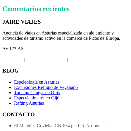
Comentarios recientes
JAIRE VIAJES
Agencia de viajes en Asturias especializada en alojamiento y
actividades de turismo activo en la comarca de Picos de Europa.
AV.173.AS
Aviso legal
|
Política de privacidad
|
Política de Cookies
BLOG
Espeleología en Asturias
Excursiones Refugio de Vegabaño
Turismo Cangas de Onis
Espectáculo erótico Gijón
Rafting Asturias
CONTACTO
El Merediz, Coviella. CN-634 pk: 0,5. Arriondas.