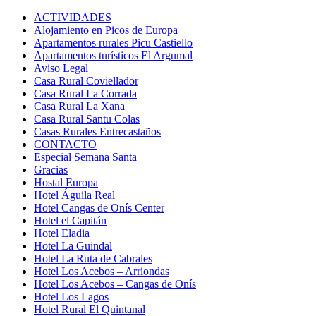
ACTIVIDADES
Alojamiento en Picos de Europa
Apartamentos rurales Picu Castiello
Apartamentos turísticos El Argumal
Aviso Legal
Casa Rural Coviellador
Casa Rural La Corrada
Casa Rural La Xana
Casa Rural Santu Colas
Casas Rurales Entrecastaños
CONTACTO
Especial Semana Santa
Gracias
Hostal Europa
Hotel Águila Real
Hotel Cangas de Onís Center
Hotel el Capitán
Hotel Eladia
Hotel La Guindal
Hotel La Ruta de Cabrales
Hotel Los Acebos – Arriondas
Hotel Los Acebos – Cangas de Onís
Hotel Los Lagos
Hotel Rural El Quintanal