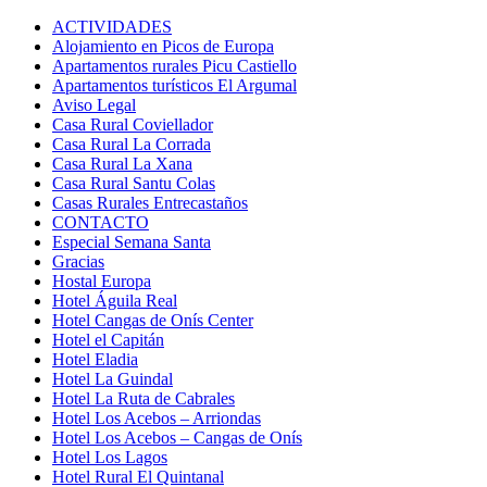
ACTIVIDADES
Alojamiento en Picos de Europa
Apartamentos rurales Picu Castiello
Apartamentos turísticos El Argumal
Aviso Legal
Casa Rural Coviellador
Casa Rural La Corrada
Casa Rural La Xana
Casa Rural Santu Colas
Casas Rurales Entrecastaños
CONTACTO
Especial Semana Santa
Gracias
Hostal Europa
Hotel Águila Real
Hotel Cangas de Onís Center
Hotel el Capitán
Hotel Eladia
Hotel La Guindal
Hotel La Ruta de Cabrales
Hotel Los Acebos – Arriondas
Hotel Los Acebos – Cangas de Onís
Hotel Los Lagos
Hotel Rural El Quintanal