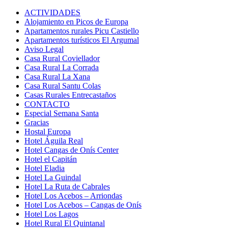
ACTIVIDADES
Alojamiento en Picos de Europa
Apartamentos rurales Picu Castiello
Apartamentos turísticos El Argumal
Aviso Legal
Casa Rural Coviellador
Casa Rural La Corrada
Casa Rural La Xana
Casa Rural Santu Colas
Casas Rurales Entrecastaños
CONTACTO
Especial Semana Santa
Gracias
Hostal Europa
Hotel Águila Real
Hotel Cangas de Onís Center
Hotel el Capitán
Hotel Eladia
Hotel La Guindal
Hotel La Ruta de Cabrales
Hotel Los Acebos – Arriondas
Hotel Los Acebos – Cangas de Onís
Hotel Los Lagos
Hotel Rural El Quintanal