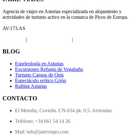
Agencia de viajes en Asturias especializada en alojamiento y
actividades de turismo activo en la comarca de Picos de Europa.
AV.173.AS
Aviso legal
|
Política de privacidad
|
Política de Cookies
BLOG
Espeleología en Asturias
Excursiones Refugio de Vegabaño
Turismo Cangas de Onis
Espectáculo erótico Gijón
Rafting Asturias
CONTACTO
El Merediz, Coviella. CN-634 pk: 0,5. Arriondas.
Teléfono: +34 661 54 14 26
Mail: info@jaireviajes.com