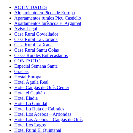
ACTIVIDADES
Alojamiento en Picos de Europa
Apartamentos rurales Picu Castiello
Apartamentos turísticos El Argumal
Aviso Legal
Casa Rural Coviellador
Casa Rural La Corrada
Casa Rural La Xana
Casa Rural Santu Colas
Casas Rurales Entrecastaños
CONTACTO
Especial Semana Santa
Gracias
Hostal Europa
Hotel Águila Real
Hotel Cangas de Onís Center
Hotel el Capitán
Hotel Eladia
Hotel La Guindal
Hotel La Ruta de Cabrales
Hotel Los Acebos – Arriondas
Hotel Los Acebos – Cangas de Onís
Hotel Los Lagos
Hotel Rural El Quintanal