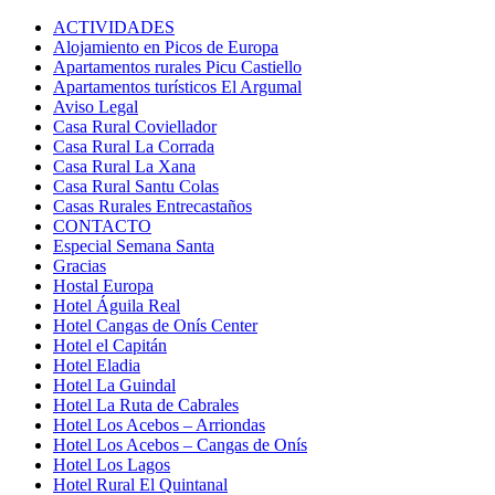
ACTIVIDADES
Alojamiento en Picos de Europa
Apartamentos rurales Picu Castiello
Apartamentos turísticos El Argumal
Aviso Legal
Casa Rural Coviellador
Casa Rural La Corrada
Casa Rural La Xana
Casa Rural Santu Colas
Casas Rurales Entrecastaños
CONTACTO
Especial Semana Santa
Gracias
Hostal Europa
Hotel Águila Real
Hotel Cangas de Onís Center
Hotel el Capitán
Hotel Eladia
Hotel La Guindal
Hotel La Ruta de Cabrales
Hotel Los Acebos – Arriondas
Hotel Los Acebos – Cangas de Onís
Hotel Los Lagos
Hotel Rural El Quintanal