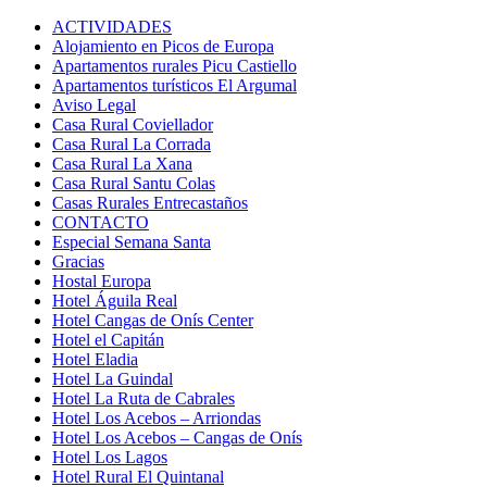
ACTIVIDADES
Alojamiento en Picos de Europa
Apartamentos rurales Picu Castiello
Apartamentos turísticos El Argumal
Aviso Legal
Casa Rural Coviellador
Casa Rural La Corrada
Casa Rural La Xana
Casa Rural Santu Colas
Casas Rurales Entrecastaños
CONTACTO
Especial Semana Santa
Gracias
Hostal Europa
Hotel Águila Real
Hotel Cangas de Onís Center
Hotel el Capitán
Hotel Eladia
Hotel La Guindal
Hotel La Ruta de Cabrales
Hotel Los Acebos – Arriondas
Hotel Los Acebos – Cangas de Onís
Hotel Los Lagos
Hotel Rural El Quintanal