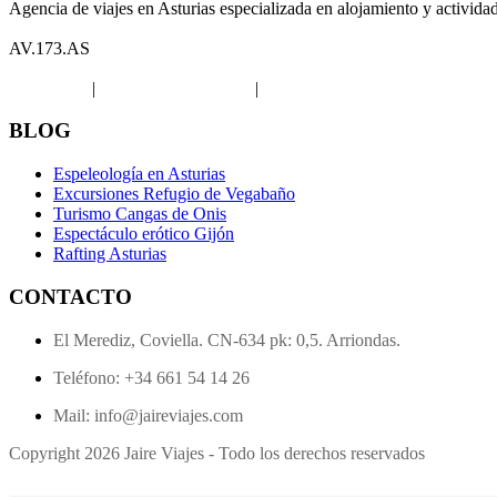
Agencia de viajes en Asturias especializada en alojamiento y activida
AV.173.AS
Aviso legal
|
Política de privacidad
|
Política de Cookies
BLOG
Espeleología en Asturias
Excursiones Refugio de Vegabaño
Turismo Cangas de Onis
Espectáculo erótico Gijón
Rafting Asturias
CONTACTO
El Merediz, Coviella. CN-634 pk: 0,5. Arriondas.
Teléfono: +34 661 54 14 26
Mail: info@jaireviajes.com
Copyright 2026 Jaire Viajes - Todo los derechos reservados