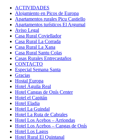
ACTIVIDADES
Alojamiento en Picos de Europa
Apartamentos rurales Picu Castiello
Apartamentos turísticos El Argumal
Aviso Legal
Casa Rural Coviellador
Casa Rural La Corrada
Casa Rural La Xana
Casa Rural Santu Colas
Casas Rurales Entrecastaños
CONTACTO
Especial Semana Santa
Gracias
Hostal Europa
Hotel Águila Real
Hotel Cangas de Onís Center
Hotel el Capitán
Hotel Eladia
Hotel La Guindal
Hotel La Ruta de Cabrales
Hotel Los Acebos – Arriondas
Hotel Los Acebos – Cangas de Onís
Hotel Los Lagos
Hotel Rural El Quintanal