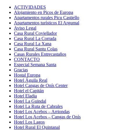
ACTIVIDADES
Alojamiento en Picos de Europa
Apartamentos rurales Picu Castiello
Apartamentos turísticos El Argumal
Aviso Legal
Casa Rural Coviellador
Casa Rural La Corrada
Casa Rural La Xana
Casa Rural Santu Colas
Casas Rurales Entrecastaños
CONTACTO
Especial Semana Santa
Gracias
Hostal Europa
Hotel Águila Real
Hotel Cangas de Onís Center
Hotel el Capitán
Hotel Eladia
Hotel La Guindal
Hotel La Ruta de Cabrales
Hotel Los Acebos – Arriondas
Hotel Los Acebos – Cangas de Onís
Hotel Los Lagos
Hotel Rural El Quintanal