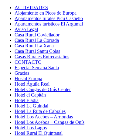
ACTIVIDADES
Alojamiento en Picos de Europa
Apartamentos rurales Picu Castiello
Apartamentos turísticos El Argumal
Aviso Legal
Casa Rural Coviellador
Casa Rural La Corrada
Casa Rural La Xana
Casa Rural Santu Colas
Casas Rurales Entrecastaños
CONTACTO
Especial Semana Santa
Gracias
Hostal Europa
Hotel Águila Real
Hotel Cangas de Onís Center
Hotel el Capitán
Hotel Eladia
Hotel La Guindal
Hotel La Ruta de Cabrales
Hotel Los Acebos – Arriondas
Hotel Los Acebos – Cangas de Onís
Hotel Los Lagos
Hotel Rural El Quintanal