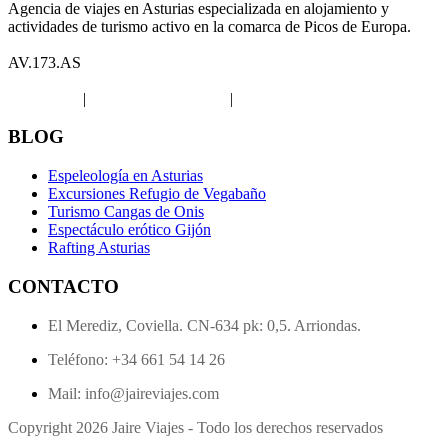
Agencia de viajes en Asturias especializada en alojamiento y
actividades de turismo activo en la comarca de Picos de Europa.
AV.173.AS
Aviso legal
|
Política de privacidad
|
Política de Cookies
BLOG
Espeleología en Asturias
Excursiones Refugio de Vegabaño
Turismo Cangas de Onis
Espectáculo erótico Gijón
Rafting Asturias
CONTACTO
El Merediz, Coviella. CN-634 pk: 0,5. Arriondas.
Teléfono: +34 661 54 14 26
Mail: info@jaireviajes.com
Copyright 2026 Jaire Viajes - Todo los derechos reservados