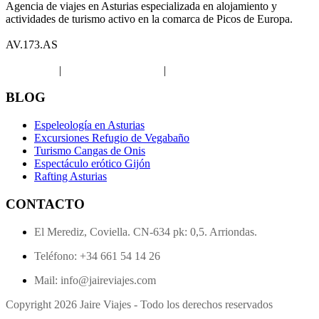
Agencia de viajes en Asturias especializada en alojamiento y
actividades de turismo activo en la comarca de Picos de Europa.
AV.173.AS
Aviso legal
|
Política de privacidad
|
Política de Cookies
BLOG
Espeleología en Asturias
Excursiones Refugio de Vegabaño
Turismo Cangas de Onis
Espectáculo erótico Gijón
Rafting Asturias
CONTACTO
El Merediz, Coviella. CN-634 pk: 0,5. Arriondas.
Teléfono: +34 661 54 14 26
Mail: info@jaireviajes.com
Copyright 2026 Jaire Viajes - Todo los derechos reservados