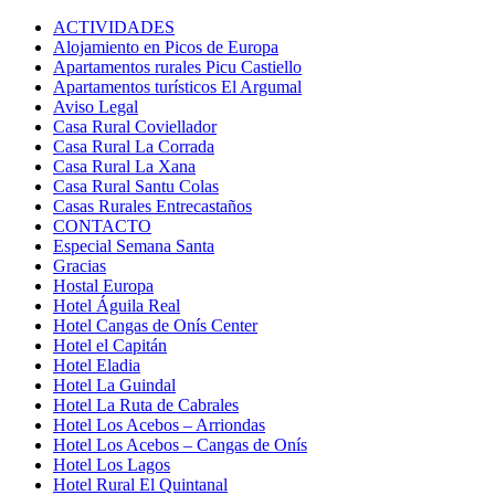
ACTIVIDADES
Alojamiento en Picos de Europa
Apartamentos rurales Picu Castiello
Apartamentos turísticos El Argumal
Aviso Legal
Casa Rural Coviellador
Casa Rural La Corrada
Casa Rural La Xana
Casa Rural Santu Colas
Casas Rurales Entrecastaños
CONTACTO
Especial Semana Santa
Gracias
Hostal Europa
Hotel Águila Real
Hotel Cangas de Onís Center
Hotel el Capitán
Hotel Eladia
Hotel La Guindal
Hotel La Ruta de Cabrales
Hotel Los Acebos – Arriondas
Hotel Los Acebos – Cangas de Onís
Hotel Los Lagos
Hotel Rural El Quintanal