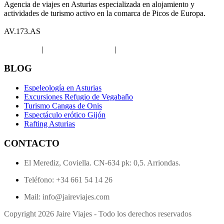
Agencia de viajes en Asturias especializada en alojamiento y
actividades de turismo activo en la comarca de Picos de Europa.
AV.173.AS
Aviso legal
|
Política de privacidad
|
Política de Cookies
BLOG
Espeleología en Asturias
Excursiones Refugio de Vegabaño
Turismo Cangas de Onis
Espectáculo erótico Gijón
Rafting Asturias
CONTACTO
El Merediz, Coviella. CN-634 pk: 0,5. Arriondas.
Teléfono: +34 661 54 14 26
Mail: info@jaireviajes.com
Copyright 2026 Jaire Viajes - Todo los derechos reservados