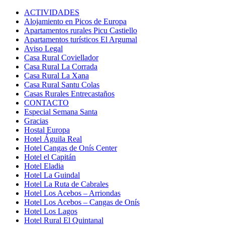
ACTIVIDADES
Alojamiento en Picos de Europa
Apartamentos rurales Picu Castiello
Apartamentos turísticos El Argumal
Aviso Legal
Casa Rural Coviellador
Casa Rural La Corrada
Casa Rural La Xana
Casa Rural Santu Colas
Casas Rurales Entrecastaños
CONTACTO
Especial Semana Santa
Gracias
Hostal Europa
Hotel Águila Real
Hotel Cangas de Onís Center
Hotel el Capitán
Hotel Eladia
Hotel La Guindal
Hotel La Ruta de Cabrales
Hotel Los Acebos – Arriondas
Hotel Los Acebos – Cangas de Onís
Hotel Los Lagos
Hotel Rural El Quintanal