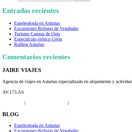
Entradas recientes
Espeleología en Asturias
Excursiones Refugio de Vegabaño
Turismo Cangas de Onis
Espectáculo erótico Gijón
Rafting Asturias
Comentarios recientes
JAIRE VIAJES
Agencia de viajes en Asturias especializada en alojamiento y activida
AV.173.AS
Aviso legal
|
Política de privacidad
|
Política de Cookies
BLOG
Espeleología en Asturias
Excursiones Refugio de Vegabaño