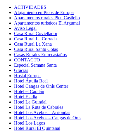
ACTIVIDADES
Alojamiento en Picos de Europa
Apartamentos rurales Picu Castiello
Apartamentos turísticos El Argumal
Aviso Legal
Casa Rural Coviellador
Casa Rural La Corrada
Casa Rural La Xana
Casa Rural Santu Colas
Casas Rurales Entrecastaños
CONTACTO
Especial Semana Santa
Gracias
Hostal Europa
Hotel Águila Real
Hotel Cangas de Onís Center
Hotel el Capitán
Hotel Eladia
Hotel La Guindal
Hotel La Ruta de Cabrales
Hotel Los Acebos – Arriondas
Hotel Los Acebos – Cangas de Onís
Hotel Los Lagos
Hotel Rural El Quintanal