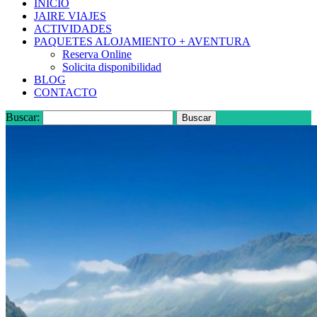
INICIO
JAIRE VIAJES
ACTIVIDADES
PAQUETES ALOJAMIENTO + AVENTURA
Reserva Online
Solicita disponibilidad
BLOG
CONTACTO
Buscar: