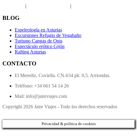
Aviso legal
|
Política de privacidad
|
Política de Cookies
BLOG
Espeleología en Asturias
Excursiones Refugio de Vegabaño
Turismo Cangas de Onis
Espectáculo erótico Gijón
Rafting Asturias
CONTACTO
El Merediz, Coviella. CN-634 pk: 0,5. Arriondas.
Teléfono: +34 661 54 14 26
Mail: info@jaireviajes.com
Copyright 2026 Jaire Viajes - Todo los derechos reservados
Privacidad & política de cookies