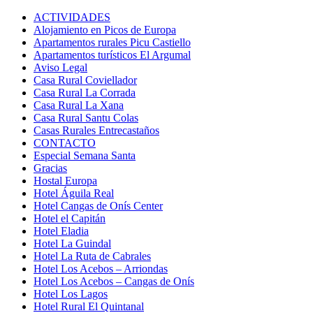
ACTIVIDADES
Alojamiento en Picos de Europa
Apartamentos rurales Picu Castiello
Apartamentos turísticos El Argumal
Aviso Legal
Casa Rural Coviellador
Casa Rural La Corrada
Casa Rural La Xana
Casa Rural Santu Colas
Casas Rurales Entrecastaños
CONTACTO
Especial Semana Santa
Gracias
Hostal Europa
Hotel Águila Real
Hotel Cangas de Onís Center
Hotel el Capitán
Hotel Eladia
Hotel La Guindal
Hotel La Ruta de Cabrales
Hotel Los Acebos – Arriondas
Hotel Los Acebos – Cangas de Onís
Hotel Los Lagos
Hotel Rural El Quintanal