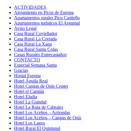
ACTIVIDADES
Alojamiento en Picos de Europa
Apartamentos rurales Picu Castiello
Apartamentos turísticos El Argumal
Aviso Legal
Casa Rural Coviellador
Casa Rural La Corrada
Casa Rural La Xana
Casa Rural Santu Colas
Casas Rurales Entrecastaños
CONTACTO
Especial Semana Santa
Gracias
Hostal Europa
Hotel Águila Real
Hotel Cangas de Onís Center
Hotel el Capitán
Hotel Eladia
Hotel La Guindal
Hotel La Ruta de Cabrales
Hotel Los Acebos – Arriondas
Hotel Los Acebos – Cangas de Onís
Hotel Los Lagos
Hotel Rural El Quintanal