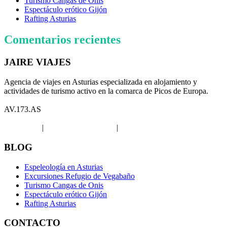
Turismo Cangas de Onis
Espectáculo erótico Gijón
Rafting Asturias
Comentarios recientes
JAIRE VIAJES
Agencia de viajes en Asturias especializada en alojamiento y
actividades de turismo activo en la comarca de Picos de Europa.
AV.173.AS
Aviso legal
|
Política de privacidad
|
Política de Cookies
BLOG
Espeleología en Asturias
Excursiones Refugio de Vegabaño
Turismo Cangas de Onis
Espectáculo erótico Gijón
Rafting Asturias
CONTACTO