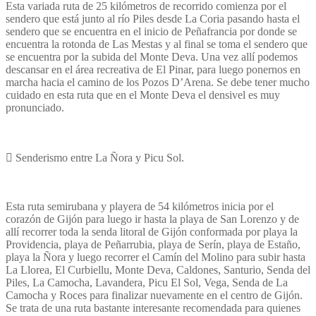
Esta variada ruta de 25 kilómetros de recorrido comienza por el
sendero que está junto al río Piles desde La Coria pasando hasta el
sendero que se encuentra en el inicio de Peñafrancia por donde se
encuentra la rotonda de Las Mestas y al final se toma el sendero que
se encuentra por la subida del Monte Deva. Una vez allí podemos
descansar en el área recreativa de El Pinar, para luego ponernos en
marcha hacia el camino de los Pozos D’Arena. Se debe tener mucho
cuidado en esta ruta que en el Monte Deva el densivel es muy
pronunciado.
 Senderismo entre La Ñora y Picu Sol.
Esta ruta semirubana y playera de 54 kilómetros inicia por el
corazón de Gijón para luego ir hasta la playa de San Lorenzo y de
allí recorrer toda la senda litoral de Gijón conformada por playa la
Providencia, playa de Peñarrubia, playa de Serín, playa de Estaño,
playa la Ñora y luego recorrer el Camín del Molino para subir hasta
La Llorea, El Curbiellu, Monte Deva, Caldones, Santurio, Senda del
Piles, La Camocha, Lavandera, Picu El Sol, Vega, Senda de La
Camocha y Roces para finalizar nuevamente en el centro de Gijón.
Se trata de una ruta bastante interesante recomendada para quienes